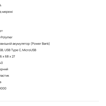
4
ід мережі
ет
i-Polymer
овнішній акумулятор (Power Bank)
SB, USB Type C, MicroUSB
6 х 68 х 27
40
орний
ластик
а
0000