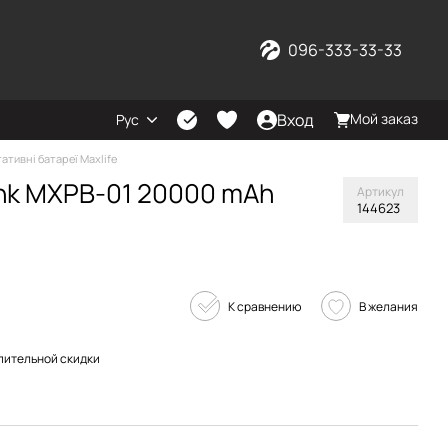
096-333-33-33
Вход
Мой заказ
Рус
ативні батареї Maxlife
ank MXPB-01 20000 mAh
Артикул
144623
К сравнению
В желания
пительной скидки