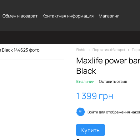
Обмен и возврат
Контактная информация
Магазини
Fishki
Портативні батареї
Порт
Maxlife power b
Black
В наличии
Оставить отзыв
1 399 грн
%
Войти
для отображения нако
Купить