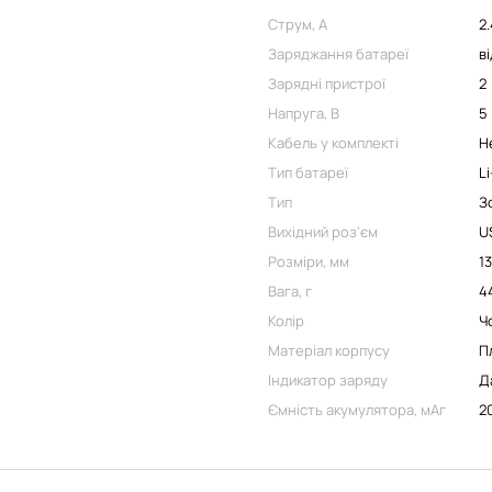
Струм, А
2.
Заряджання батареї
в
Зарядні пристрої
2
Напруга, В
5
Кабель у комплекті
Н
Тип батареї
L
Тип
З
Вихідний роз'єм
U
Розміри, мм
13
Вага, г
4
Колір
Ч
Матеріал корпусу
П
Індикатор заряду
Д
Ємність акумулятора, мАг
2