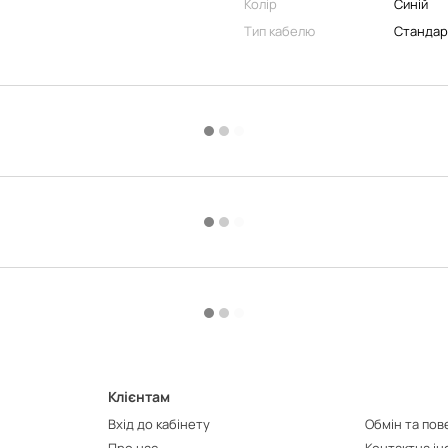
Колір
Синій
Тип кабелю
Стандар
Клієнтам
Вхід до кабінету
Обмін та по