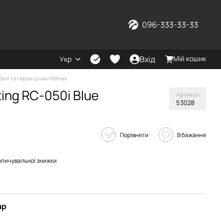
096-333-33-33
Вхід
Мій кошик
Укр
белі та перехідники Remax
ing RC-050i Blue
Артикул
53028
Порівняти
В бажання
опичувальної знижки
ар