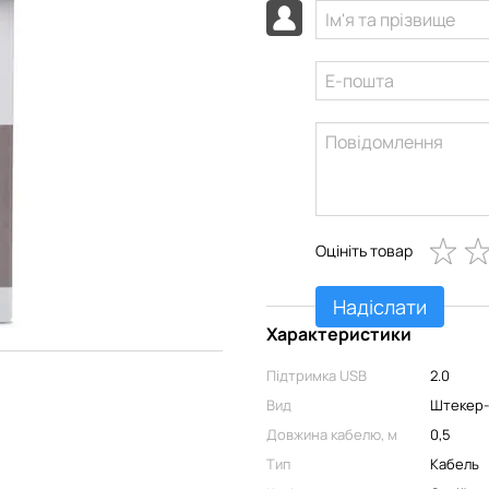
Оцініть товар
Надіслати
Характеристики
Підтримка USB
2.0
Вид
Штекер
Довжина кабелю, м
0,5
Тип
Кабель