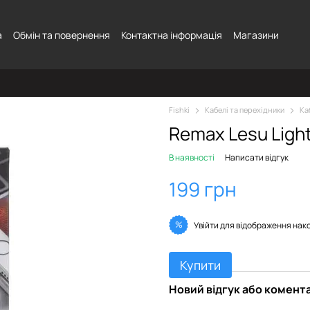
а
Обмін та повернення
Контактна інформація
Магазини
Fishki
Кабелі та перехідники
Ка
Remax Lesu Light
В наявності
Написати відгук
199 грн
%
Увійти
для відображення нак
Купити
Новий відгук або комент