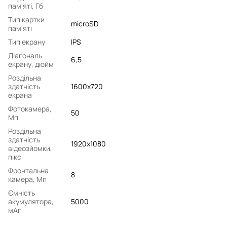
пам'яті, Гб
Тип картки
microSD
пам'яті
Тип екрану
IPS
Діагональ
6,5
екрану, дюйм
Роздільна
здатність
1600x720
екрана
Фотокамера,
50
Мп
Роздільна
здатність
1920x1080
відеозйомки,
пікс
Фронтальна
8
камера, Мп
Ємність
акумулятора,
5000
мАг