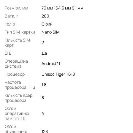
Розміри, мм
76 мм 164.5 мм 9.1 мм
Вага, г
200
Колір
Сірий
Тип SIM-картки
Nano SIM
Кількість SIM-
2
карт
LTE
Да
Операційна
Android 11
система
Процесор
Unisoc Tiger T618
Частота
1,8
процесора, ГГц
Кількість ядер
8
процесора
Об'єм
оперативної
4
пам'яті, Гб
Об'єм
вбудованої
128