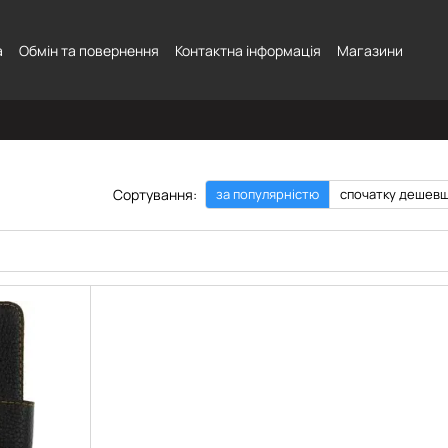
а
Обмін та повернення
Контактна інформація
Магазини
Сортування:
за популярністю
спочатку дешев