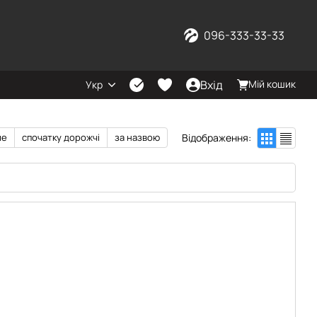
096-333-33-33
Вхід
Мій кошик
Укр
Відображення:
ше
спочатку дорожчі
за назвою