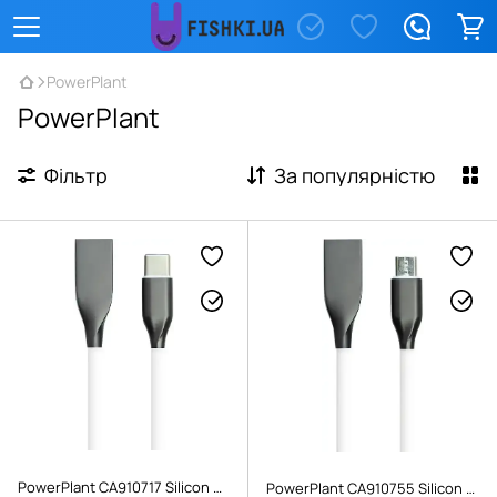
PowerPlant
PowerPlant
Фільтр
За популярністю
PowerPlant CA910717 Silicon Cable USB - Type-C 1м White
PowerPlant CA910755 Silicon Cable USB - micro USB 2м White