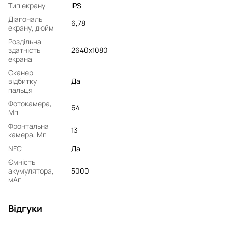
Тип екрану
IPS
Діагональ
6,78
екрану, дюйм
Роздільна
здатність
2640x1080
екрана
Сканер
відбитку
Да
пальця
Фотокамера,
64
Мп
Фронтальна
13
камера, Мп
NFC
Да
Ємність
акумулятора,
5000
мАг
Відгуки