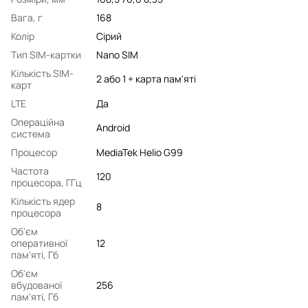
Вага, г
168
Колір
Сірий
Тип SIM-картки
Nano SIM
Кількість SIM-
2 або 1 + карта пам'яті
карт
LTE
Да
Операційна
Android
система
Процесор
MediaTek Helio G99
Частота
120
процесора, ГГц
Кількість ядер
8
процесора
Об'єм
оперативної
12
пам'яті, Гб
Об'єм
вбудованої
256
пам'яті, Гб