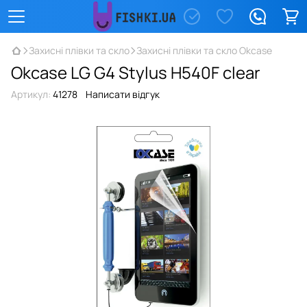
Захисні плівки та скло
Захисні плівки та скло Okcase
Okcase LG G4 Stylus H540F clear
Артикул:
41278
Написати відгук