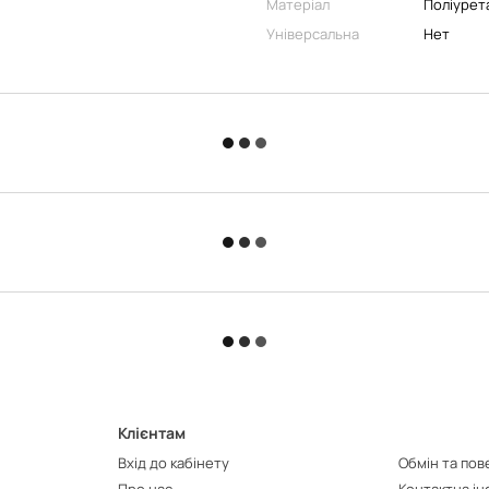
Матеріал
Поліурет
Універсальна
Нет
Клієнтам
Вхід до кабінету
Обмін та по