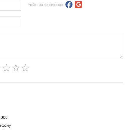
Увійти за допомогою
1000
тфону