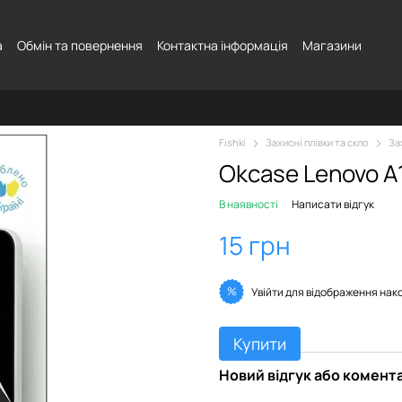
а
Обмін та повернення
Контактна інформація
Магазини
Fishki
Захисні плівки та скло
За
Okcase Lenovo A
В наявності
Написати відгук
15 грн
%
Увійти
для відображення нак
Купити
Новий відгук або комент