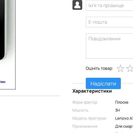
Оцініть товар
Надіслати
Характеристики
Форм-фактор
Плоске
Міцність
3H
Модель пристрою
Lenovo A
Призначення
Для смар