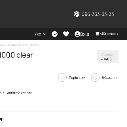
096-333-33-33
Вхід
Мій кошик
Укр
хисні плівки та скло Okcase
1000 clear
Артикул
41486
Порівняти
В бажання
опичувальної знижки
ар