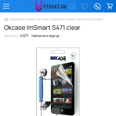
Захисні плівки та скло
Захисні плівки та скло Okcase
Okcase ImSmart S471 clear
Артикул:
41271
Написати відгук