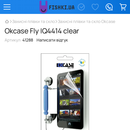
Захисні плівки та скло
Захисні плівки та скло Okcase
Okcase Fly IQ4414 clear
Артикул:
41288
Написати відгук