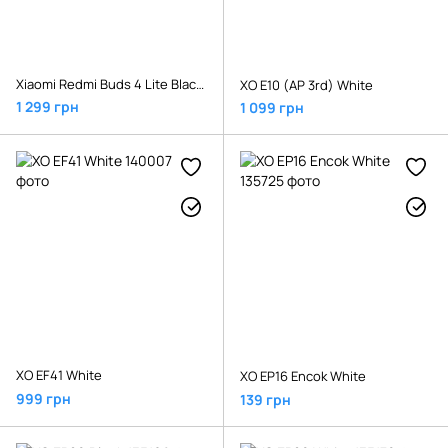
Xiaomi Redmi Buds 4 Lite Black (BHR7118GL)
XO E10 (AP 3rd) White
1 299 грн
1 099 грн
XO EF41 White
XO EP16 Encok White
999 грн
139 грн