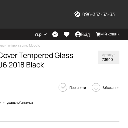
096-333-33-33
Вхід
Мій кошик
Укр
хисні плівки та скло Mocolo
 Cover Tempered Glass
Артикул
73690
J6 2018 Black
Порівняти
В бажання
опичувальної знижки