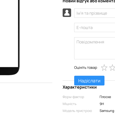
Новий відгук або комент
Оцініть товар
Надіслати
Характеристики
Форм-фактор
Плоске
Міцність
9H
Модель пристрою
Samsung 