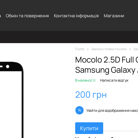
а
Обмін та повернення
Контактна інформація
Магазини
Fishki
Захисні плівки та скло
За
Mocolo 2.5D Full
Samsung Galaxy 
В наявності
Написати відгук
200 грн
%
Увійти
для відображення нак
Купити