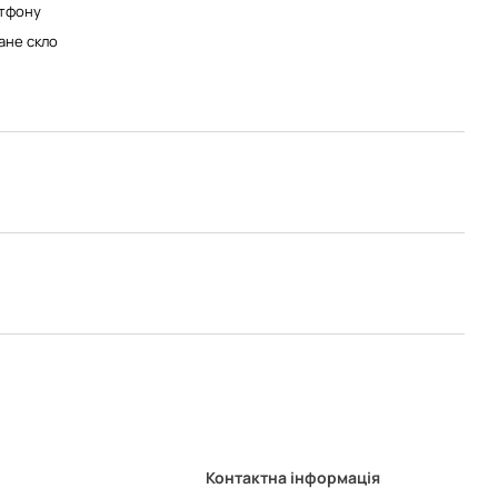
тфону
ане скло
Контактна інформація