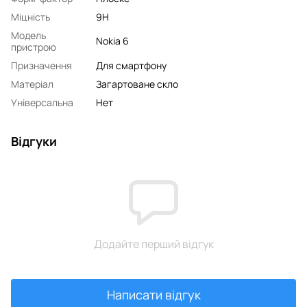
Міцність
9H
Модель
Nokia 6
пристрою
Призначення
Для смартфону
Матеріал
Загартоване скло
Універсальна
Нет
Відгуки
Додайте перший відгук
Написати відгук