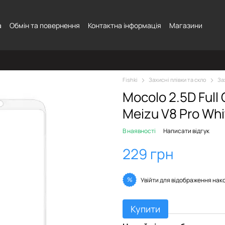
а
Обмін та повернення
Контактна інформація
Магазини
Fishki
Захисні плівки та скло
За
Mocolo 2.5D Full
Meizu V8 Pro Whi
В наявності
Написати відгук
229 грн
%
Увійти
для відображення нак
Купити