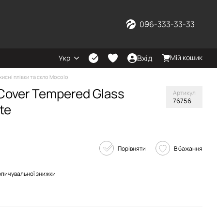
096-333-33-33
Вхід
Мій кошик
Укр
хисні плівки та скло Mocolo
 Cover Tempered Glass
Артикул
76756
te
Порівняти
В бажання
опичувальної знижки