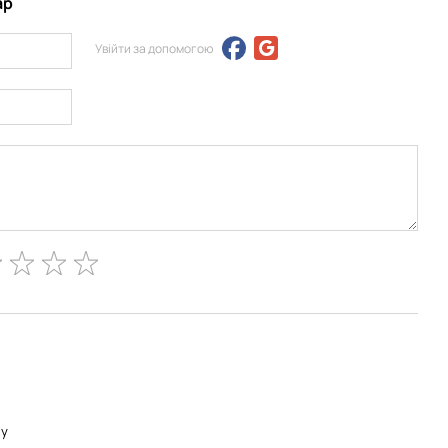
ар
Увійти за допомогою
ну