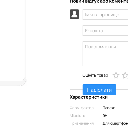
Новий відгук або комент
Оцініть товар
Надіслати
Характеристики
Форм-фактор
Плоске
Міцність
9H
Призначення
Для смартфо