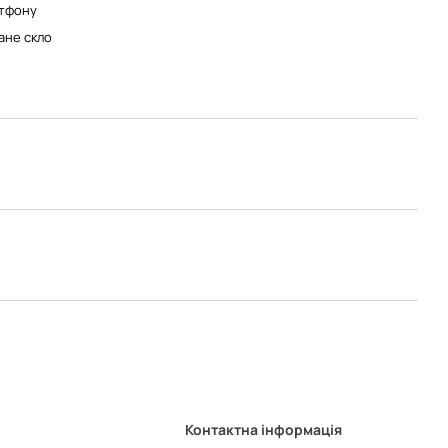
тфону
ане скло
Контактна інформація