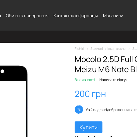
а
Обмін та повернення
Контактна інформація
Магазини
Fishki
Захисні плівки та скло
За
Mocolo 2.5D Full
Meizu M6 Note B
В наявності
Написати відгук
200 грн
%
Увійти
для відображення нак
Купити