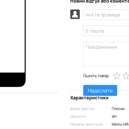
Новий відгук або комент
Оцініть товар
Надіслати
Характеристики
Форм-фактор
Плоске
Міцність
9H
Модель пристрою
Meizu M6