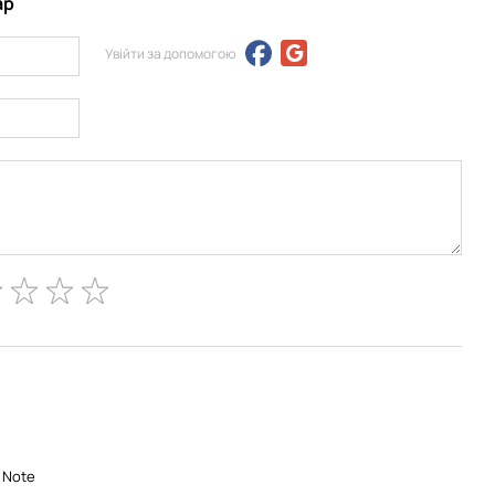
ар
Увійти за допомогою
 Note