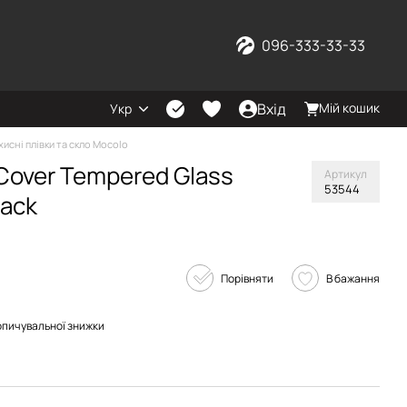
096-333-33-33
Вхід
Мій кошик
Укр
хисні плівки та скло Mocolo
 Cover Tempered Glass
Артикул
53544
lack
Порівняти
В бажання
опичувальної знижки