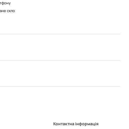
тфону
ане скло
Контактна інформація