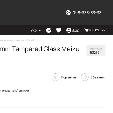
096-333-33-33
Вхід
Мій кошик
Укр
хисні плівки та скло Mocolo
3mm Tempered Glass Meizu
Артикул
53285
Порівняти
В бажання
опичувальної знижки