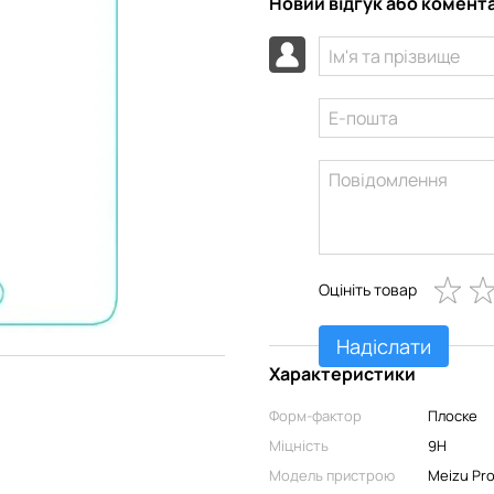
Новий відгук або комент
Оцініть товар
Надіслати
Характеристики
Форм-фактор
Плоске
Міцність
9H
Модель пристрою
Meizu Pro