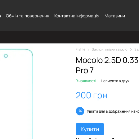
а
Обмін та повернення
Контактна інформація
Магазини
Fishki
Захисні плівки та скло
За
Mocolo 2.5D 0.3
Pro 7
В наявності
Написати відгук
200 грн
%
Увійти
для відображення нак
Купити