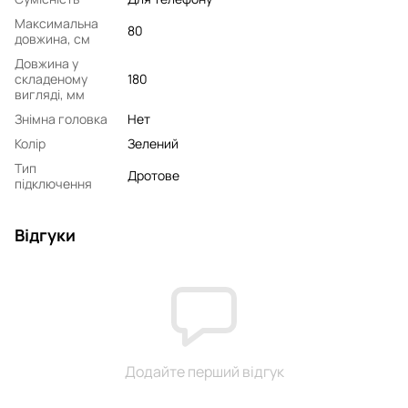
Максимальна
80
довжина, см
Довжина у
складеному
180
вигляді, мм
Знімна головка
Нет
Колір
Зелений
Тип
Дротове
підключення
Відгуки
Додайте перший відгук