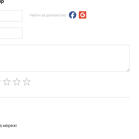
ар
Увійти за допомогою
ід мережі