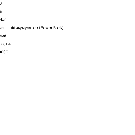
8
а
-Ion
овнішній акумулятор (Power Bank)
ілий
ластик
0000