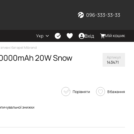
096-333-33-33
Вхід
Мій кошик
Укр
ативні батареї Mibrand
 20000mAh 20W Snow
Артикул
143471
Порівняти
В бажання
опичувальної знижки