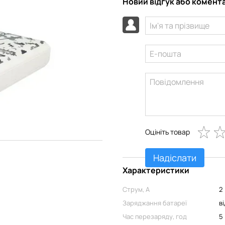
Новий відгук або комент
Оцініть товар
Надіслати
Характеристики
Струм, А
2
Заряджання батареї
в
Час перезаряду, год
5