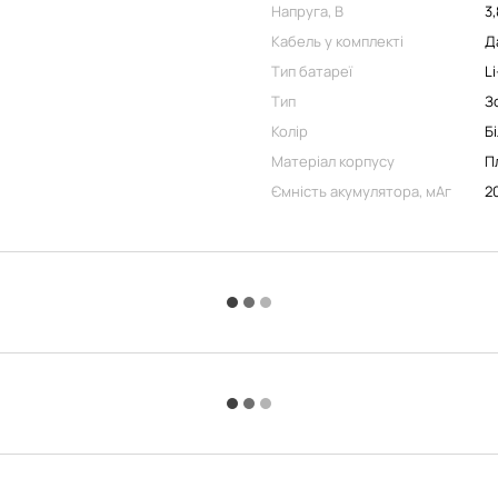
Напруга, В
3,
Кабель у комплекті
Д
Тип батареї
Li
Тип
З
Колір
Б
Матеріал корпусу
П
Ємність акумулятора, мАг
2