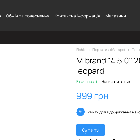
а
Обмін та повернення
Контактна інформація
Магазини
Fishki
Портативні батареї
Порт
Mibrand "4.5.0"
leopard
В наявності
Написати відгук
999 грн
%
Увійти
для відображення нак
Купити