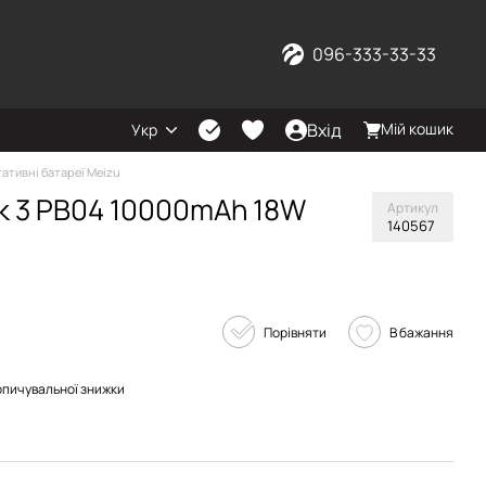
096-333-33-33
Вхід
Мій кошик
Укр
ативні батареї Meizu
k 3 PB04 10000mAh 18W
Артикул
140567
Порівняти
В бажання
опичувальної знижки