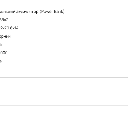
овнішній акумулятор (Power Bank)
SBx2
42x70.8x14
орний
а
0000
а