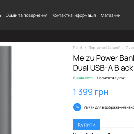
а
Обмін та повернення
Контактна інформація
Магазини
Fishki
Портативні батареї
Порт
Meizu Power Ban
Dual USB-A Black
В наявності
Написати відгук
1 399 грн
%
Увійти
для відображення нак
Купити