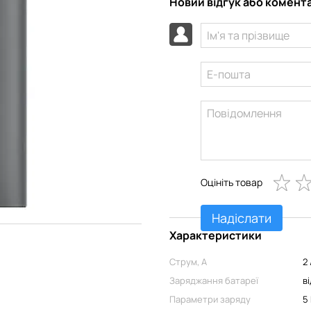
Новий відгук або комент
Оцініть товар
Надіслати
Характеристики
Струм, А
2 
Заряджання батареї
в
Параметри заряду
5 