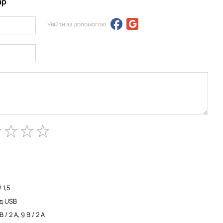
ар
Увійти за допомогою
/ 1,5
ід USB
В / 2 А, 9 В / 2 А