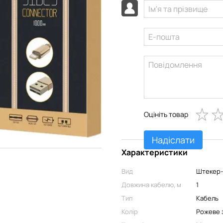
Оцініть товар
Надіслати
Характеристики
Вид
Штекер
Довжина кабелю, м
1
Тип
Кабель
Колір
Рожеве 