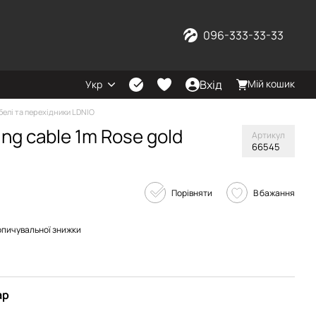
096-333-33-33
Вхід
Мій кошик
Укр
белі та перехідники LDNIO
ing cable 1m Rose gold
Артикул
66545
Порівняти
В бажання
опичувальної знижки
ар