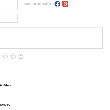
Увійти за допомогою
-штекер
золото