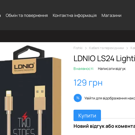
а
Обмін та повернення
Контактна інформація
Магазини
Fishki
Кабелі та перехідники
Ка
LDNIO LS24 Light
В наявності
Написати відгук
129 грн
%
Увійти
для відображення нак
Купити
Новий відгук або комент