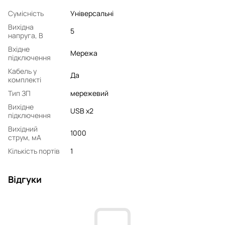
Сумісність
Універсальні
Вихідна
5
напруга, В
Вхідне
Мережа
підключення
Кабель у
Да
комплекті
Тип ЗП
мережевий
Вихідне
USB x2
підключення
Вихідний
1000
струм, мA
Кількість портів
1
Відгуки