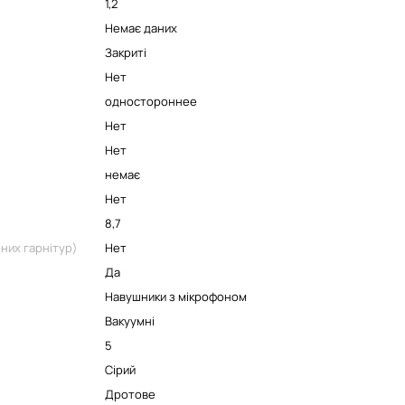
1,2
Немає даних
Закриті
Нет
одностороннее
Нет
Нет
немає
Нет
8,7
них гарнітур)
Нет
Да
Навушники з мікрофоном
Вакуумні
5
Сірий
Дротове