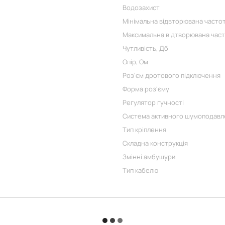
Водозахист
Мінімальна відвторювана частот
Максимальна відтворювана част
Чутливість, Дб
Опір, Ом
Роз'єм дротового підключення
Форма роз'єму
Регулятор гучності
Система активного шумоподавл
Тип кріплення
Складна конструкція
Змінні амбушури
Тип кабелю