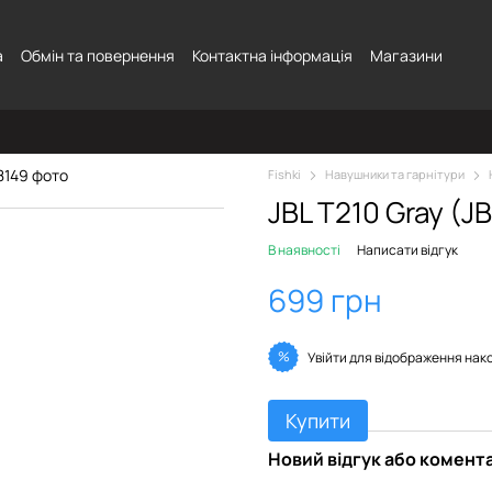
а
Обмін та повернення
Контактна інформація
Магазини
Fishki
Навушники та гарнітури
JBL T210 Gray (J
В наявності
Написати відгук
699 грн
%
Увійти
для відображення нак
Купити
Новий відгук або комент