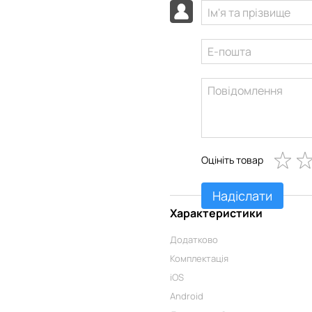
Оцініть товар
Надіслати
Характеристики
Додатково
Комплектація
iOS
Android