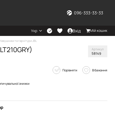
096-333-33-33
Вхід
Мій кошик
Укр
Навушники та гарнітури JBL
BLT210GRY)
Артикул
58149
Порівняти
В бажання
опичувальної знижки
ар