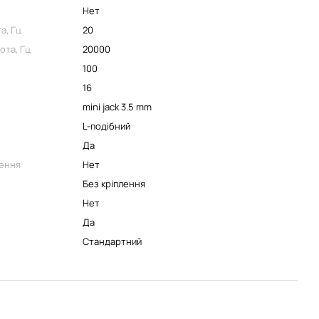
Нет
а, Гц
20
ота, Гц
20000
100
16
mini jack 3.5 mm
L-подібний
Да
ення
Нет
Без кріплення
Нет
Да
Стандартний