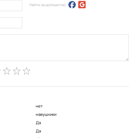
Увійти за допомогою
нет
навушники
Да
Да