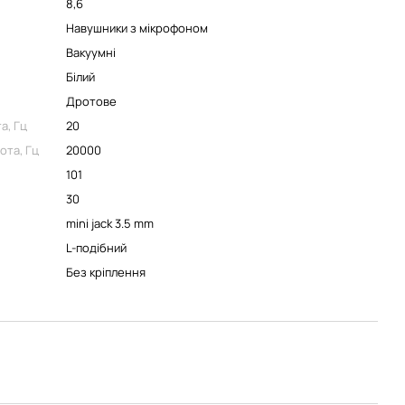
8,6
Навушники з мікрофоном
Вакуумні
Білий
Дротове
а, Гц
20
ота, Гц
20000
101
30
mini jack 3.5 mm
L-подібний
Без кріплення