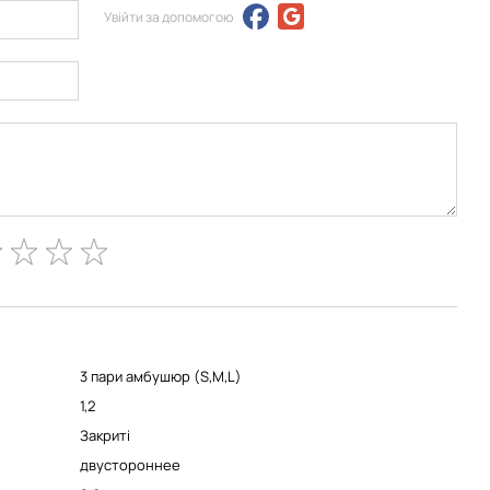
Увійти за допомогою
3 пари амбушюр (S,M,L)
1,2
Закриті
двустороннее