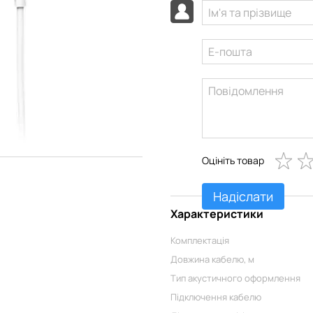
Оцініть товар
Надіслати
Характеристики
Комплектація
Довжина кабелю, м
Тип акустичного оформлення
Підключення кабелю