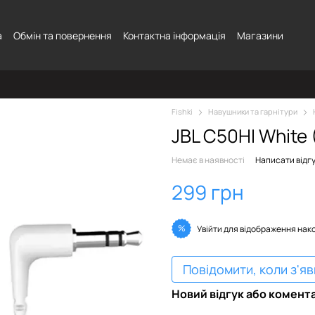
а
Обмін та повернення
Контактна інформація
Магазини
Fishki
Навушники та гарнітури
JBL C50HI White
Немає в наявності
Написати відг
299 грн
%
Увійти
для відображення нак
Повідомити, коли з'я
Новий відгук або комент