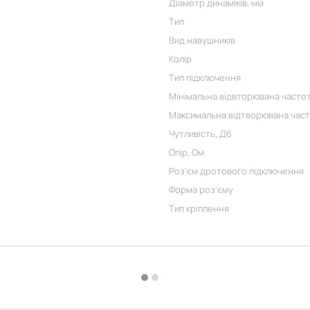
Діаметр динаміків, мм
Тип
Вид навушників
Колір
Тип підключення
Мінімальна відвторювана частот
Максимальна відтворювана част
Чутливість, Дб
Опір, Ом
Роз'єм дротового підключення
Форма роз'єму
Тип кріплення