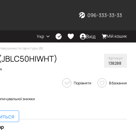
096-333-33-33
Вхід
Мій кошик
Укр
Навушники та гарнітури JBL
 (JBLC50HIWHT)
Артикул
138288
ук
Порівняти
В бажання
опичувальної знижки
виться
ар