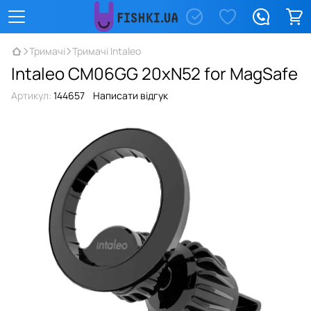
Тримачі
Тримачі Intaleo
Intaleo CM06GG 20xN52 for MagSafe
Артикул:
144657
Написати відгук