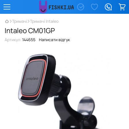
Тримачі
Тримачі Intaleo
Intaleo CM01GP
Артикул:
144655
Написати відгук