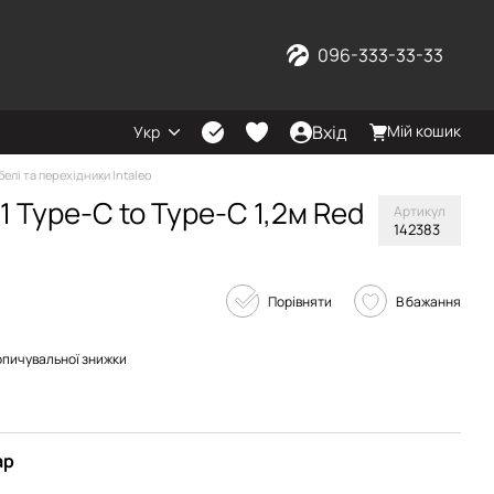
096-333-33-33
Вхід
Мій кошик
Укр
белі та перехідники Intaleo
 Type-C to Type-C 1,2м Red
Артикул
142383
Порівняти
В бажання
опичувальної знижки
ар