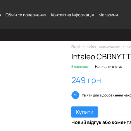
а
Обмін та повернення
Контактна інформація
Магазини
Fishki
Кабелі та перехідники
Ка
Intaleo CBRNYTT1
В наявності
Написати відгук
249 грн
%
Увійти
для відображення нак
Купити
Новий відгук або комент