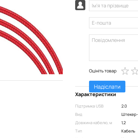
Оцініть товар
Надіслати
Характеристики
Підтримка USB
2.0
Вид
Штекер
Довжина кабелю, м
1,2
Тип
Кабель