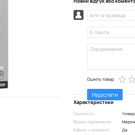
Новий відгук або комент
Оцініть товар
Надіслати
Характеристики
Сумісність
Універ
Вхідне підключення
Мереж
Кабель у комплекті
Да