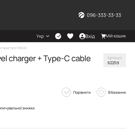
096-333-33-33
Вхід
Мій кошик
Укр
і пристрої INKAX
el charger + Type-C cable
Артикул
62259
Порівняти
В бажання
опичувальної знижки