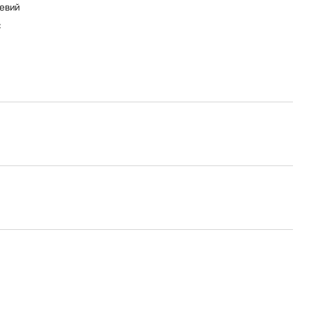
евий
C