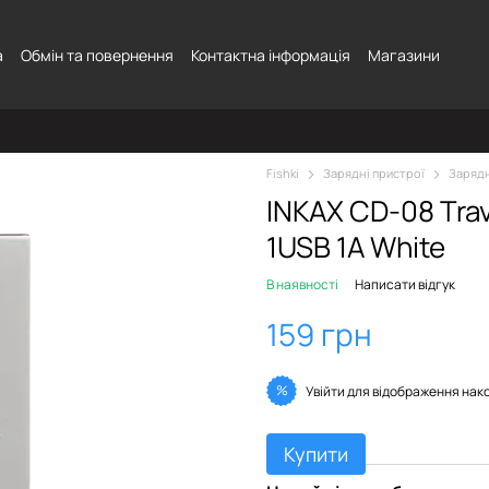
а
Обмін та повернення
Контактна інформація
Магазини
Fishki
Зарядні пристрої
Зарядн
INKAX CD-08 Trav
1USB 1A White
В наявності
Написати відгук
159 грн
%
Увійти
для відображення нак
Купити