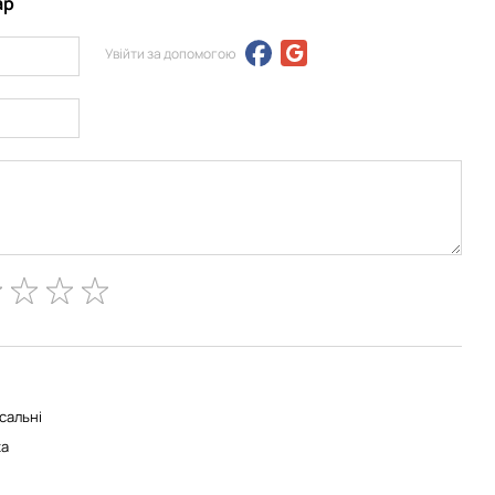
ар
Увійти за допомогою
сальні
а