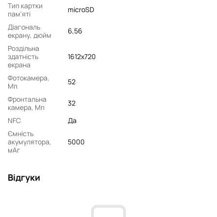
Тип картки
microSD
пам'яті
Діагональ
6,56
екрану, дюйм
Роздільна
здатність
1612x720
екрана
Фотокамера,
52
Мп
Фронтальна
32
камера, Мп
NFC
Да
Ємність
акумулятора,
5000
мАг
Відгуки