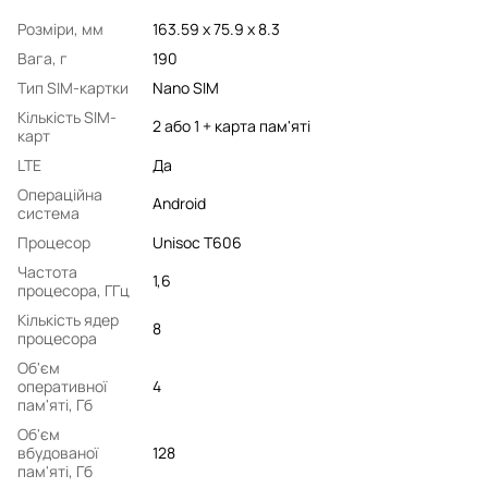
Розміри, мм
163.59 х 75.9 х 8.3
Вага, г
190
Тип SIM-картки
Nano SIM
Кількість SIM-
2 або 1 + карта пам'яті
карт
LTE
Да
Операційна
Android
система
Процесор
Unisoc T606
Частота
1,6
процесора, ГГц
Кількість ядер
8
процесора
Об'єм
оперативної
4
пам'яті, Гб
Об'єм
вбудованої
128
пам'яті, Гб