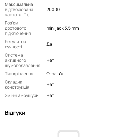
Максимальна
відтворювана
20000
частота, Гц
Роз'єм
дротового
mini jack 3.5 mm
підключення
Регулятор
Да
гучності
Система
активного
Нет
шумоподавлення
Тип кріплення
Оголів'я
Складна
Нет
конструкція
Змінні амбушури
Нет
Відгуки