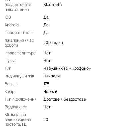
бездротового
Bluetooth
підключення
iOS
Да
Android
Да
Поворотні чаші
Да
Живлення / час
200 годин
роботи
Ігрова гарнітура
Нет
Пульт
Нет
Тип
Навушники з мікрофоном
Вид навушників
Накладні
Вага, г
178
Колір
Чорний
Тип підключення
Дротове + бездротове
Водозахист
Нет
Мінімальна
відвторювана
20
частота, Гц