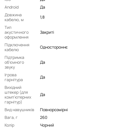
Android
Да
Довжина
1,8
кабелю, м
Тип
акустичного
Закриті
оформлення
Підключення
Одностороннє
кабелю
Підтримка
об'ємного
Да
звуку
Ігрова
Да
гарнітура
Вихідний
штекер (для
Да
комп'ютерних
гарнітур)
Вид навушників
Повнорозмірні
Вага, г
260
Колір
Чорний