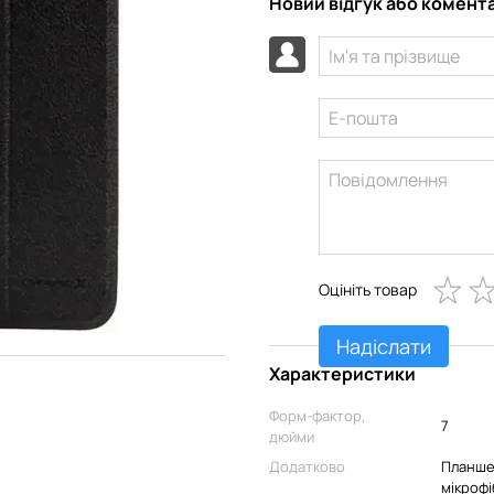
Новий відгук або комент
Оцініть товар
Надіслати
Характеристики
Форм-фактор,
7
дюйми
Додатково
Планшет
мікроф