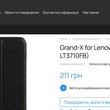
а
Обмін та повернення
Контактна інформація
Магазини
Fishki
Чохли для планшетів
Чох
Grand-X for Lenov
LT3710FB)
Немає в наявності
Написати відг
211 грн
%
Увійти
для відображення нак
Повідомити, коли з'я