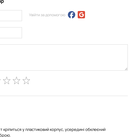
ар
Увійти за допомогою
 кріпиться у пластиковий корпус, усередині обклеєний
іброю.