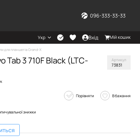
096-333-33-33
Вхід
Мій кошик
Укр
ли для планшетів Grand-X
o Tab 3 710F Black (LTC-
Артикул
73831
ук
Порівняти
В бажання
опичувальної знижки
виться