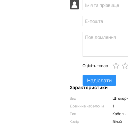
Оцініть товар
Надіслати
Характеристики
Вид
Штекер
Довжина кабелю, м
1
Тип
Кабель
Колір
Білий