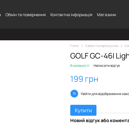
а
Обмін та повернення
Контактна інформація
Магазини
Fishki
Кабелі та перехідники
Ка
GOLF GC-46I Ligh
В наявності
Написати відгук
199 грн
%
Увійти
для відображення нак
Купити
Новий відгук або комент