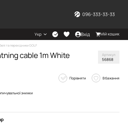
096-333-33-33
Вхід
Мій кошик
Укр
белі та перехідники GOLF
tning cable 1m White
Артикул
56868
Порівняти
В бажання
опичувальної знижки
ар