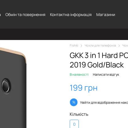
а
Обмін та повернення
Контактна інформація
Магазини
Fishki
Чохли для телефонів
Чох
GKK 3 in 1 Hard 
2019 Gold/Black
В наявності
Написати відгук
199 грн
%
Увійти
для відображення нак
Кількість
0