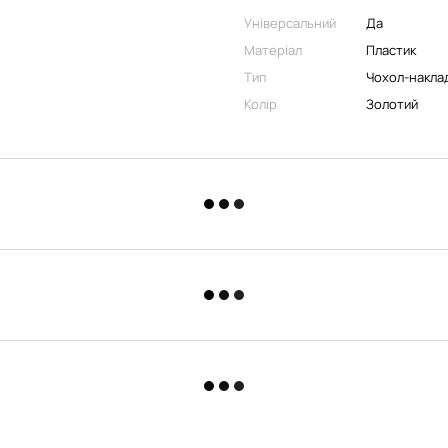
Універсальний
Да
Матеріал
Пластик
Тип
Чохол-накла
Колір
Золотий