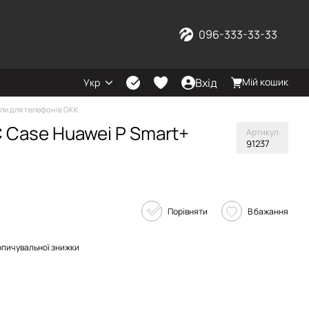
096-333-33-33
Вхід
Мій кошик
Укр
ли для телефонів GKK
PC Case Huawei P Smart+
Артикул
91237
Порівняти
В бажання
опичувальної знижки