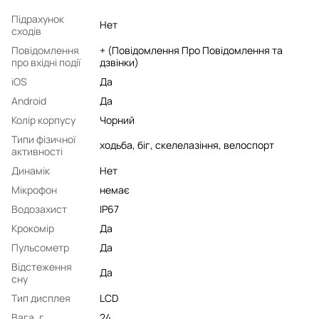
Підрахунок
Нет
сходів
Повідомлення
+ (Повідомлення Про Повідомлення та
про вхідні події
дзвінки)
iOS
Да
Android
Да
Колір корпусу
Чорний
Типи фізичної
ходьба, біг, скелелазіння, велоспорт
активності
Динамік
Нет
Мікрофон
немає
Водозахист
IP67
Крокомір
Да
Пульсометр
Да
Відстеження
Да
сну
Тип дисплея
LCD
Вага, г
24