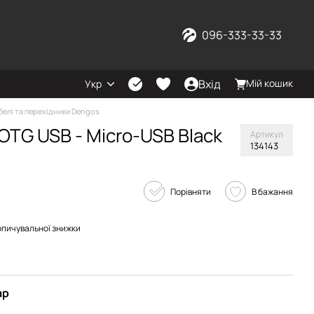
096-333-33-33
Вхід
Мій кошик
Укр
белі та перехідники Dengos
OTG USB - Micro-USB Black
Артикул
134143
Порівняти
В бажання
опичувальної знижки
ар