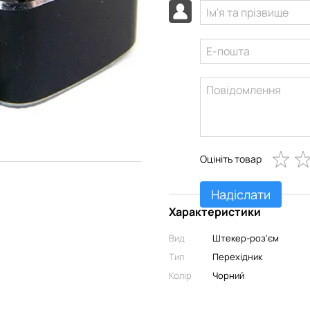
Оцініть товар
Надіслати
Характеристики
Вид
Штекер-роз'єм
Тип
Перехідник
Колір
Чорний