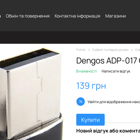
а
Обмін та повернення
Контактна інформація
Магазини
Fishki
Кабелі та перехідники
Ка
Dengos ADP-017 
В наявності
Написати відгук
139 грн
%
Увійти
для відображення нак
Купити
Новий відгук або комент