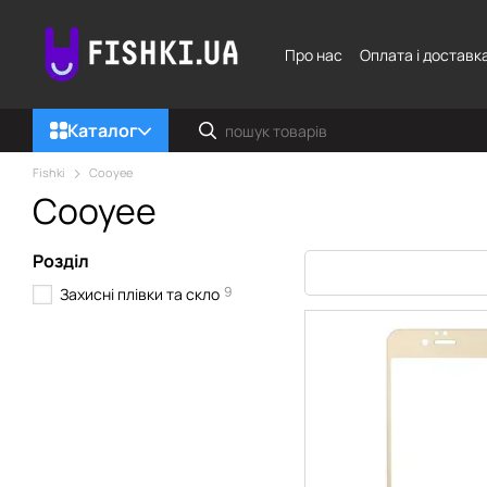
Перейти до основного контенту
Про нас
Оплата і доставк
Каталог
Fishki
Cooyee
Cooyee
Розділ
9
Захисні плівки та скло