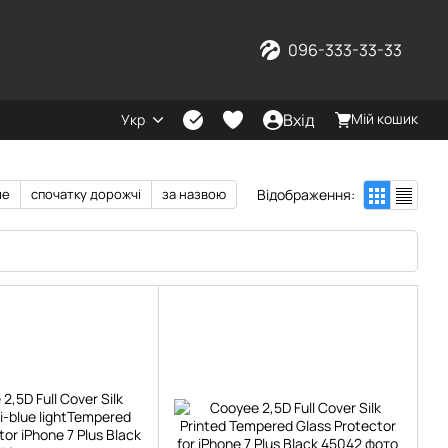
096-333-33-33
Вхід
Мій кошик
Укр
Відображення:
ше
спочатку дорожчі
за назвою