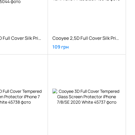
Cooyee 2,5D Full Cover Silk Printed Anti-blue lightTempered Glass Protector iPhone 7 Plus Black
Cooyee 2,5D Full Cover Silk Printed Tempered Glass Protector for iPhone 7 Plus Black
109 грн