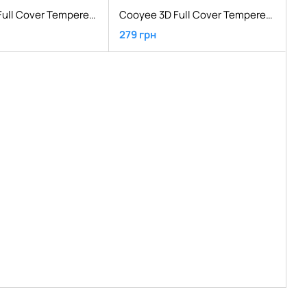
Cooyee 3D Full Cover Tempered Glass Screen Protector iPhone 7 Plus White
Cooyee 3D Full Cover Tempered Glass Screen Protector iPhone 7/8/SE 2020 White
279 грн