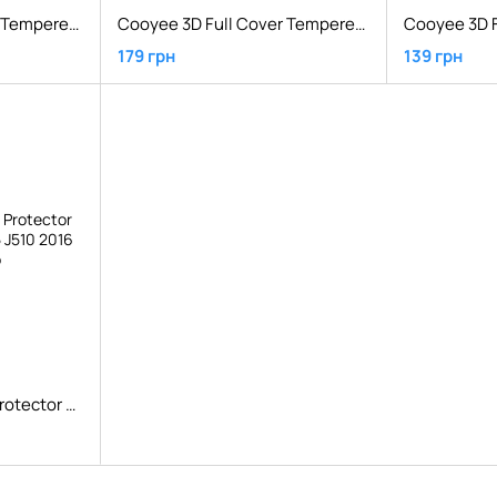
Cooyee 3D Full Cover Tempered Glass Screen Protector iPhone 6s White
Cooyee 3D Full Cover Tempered Glass Screen Protector iPhone 7 Plus Black
179 грн
139 грн
Cooyee Film Screen Protector 4H Samsung Galaxy J5 J510 2016