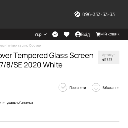
096-333-33-33
Вхід
Мій кошик
Укр
хисні плівки та скло Cooyee
over Tempered Glass Screen
Артикул
45737
 7/8/SE 2020 White
Порівняти
В бажання
опичувальної знижки