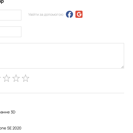
ар
Увійти за допомогою
анне 3D
one SE 2020