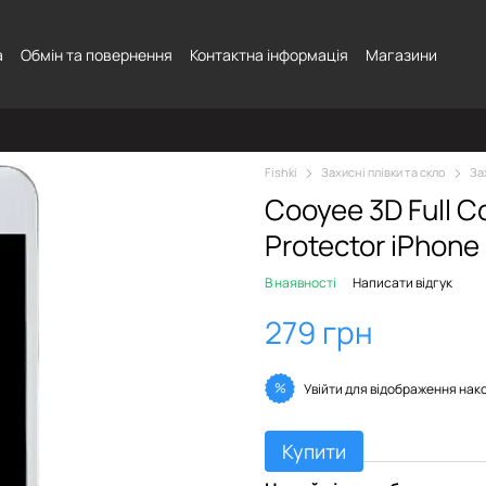
а
Обмін та повернення
Контактна інформація
Магазини
Fishki
Захисні плівки та скло
За
Cooyee 3D Full C
Protector iPhone
В наявності
Написати відгук
279 грн
%
Увійти
для відображення нак
Купити