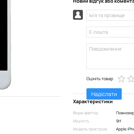
Новий відгук або комент
Оцініть товар
Надіслати
Характеристики
Форм-фактор
Повноекр
Міцність
9H
Модель пристрою
Apple iPh