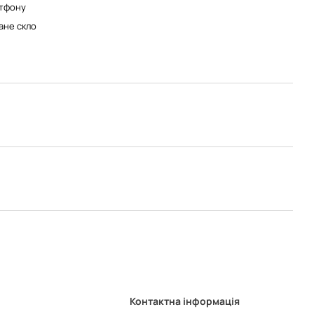
тфону
ане скло
Контактна інформація