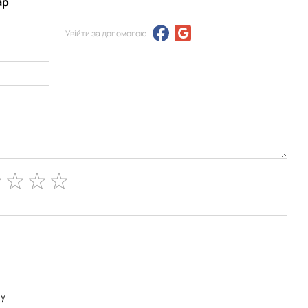
ар
Увійти за допомогою
ну