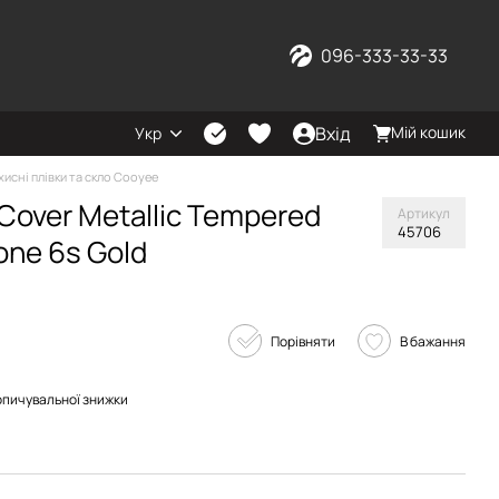
096-333-33-33
Вхід
Мій кошик
Укр
хисні плівки та скло Cooyee
 Cover Metallic Tempered
Артикул
45706
one 6s Gold
Порівняти
В бажання
опичувальної знижки