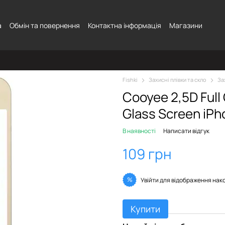
а
Обмін та повернення
Контактна інформація
Магазини
Fishki
Захисні плівки та скло
За
Cooyee 2,5D Full
Glass Screen iPh
В наявності
Написати відгук
109 грн
%
Увійти
для відображення нак
Купити