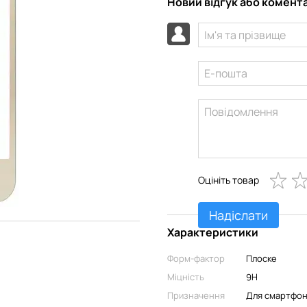
Новий відгук або комент
Оцініть товар
Надіслати
Характеристики
Форм-фактор
Плоске
Міцність
9H
Призначення
Для смартфо