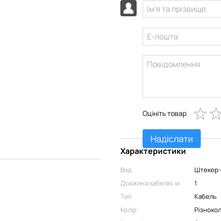
Оцініть товар
Надіслати
Характеристики
Вид
Штекер-
Довжина кабелю, м
1
Тип
Кабель
Колір
Різноко