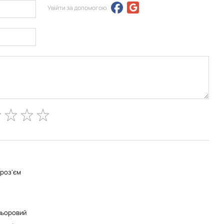
Увійти за допомогою
роз'єм
льоровий