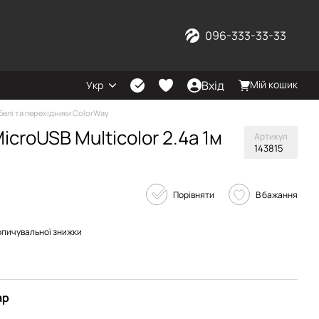
096-333-33-33
Вхід
Мій кошик
Укр
белі та перехідники ColorWay
icroUSB Multicolor 2.4а 1м
Артикул
143815
Порівняти
В бажання
опичувальної знижки
ар