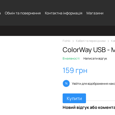
а
Обмін та повернення
Контактна інформація
Магазини
Fishki
Кабелі та перехідники
Ка
ColorWay USB - M
В наявності
Написати відгук
159 грн
%
Увійти
для відображення нак
Купити
Новий відгук або комент