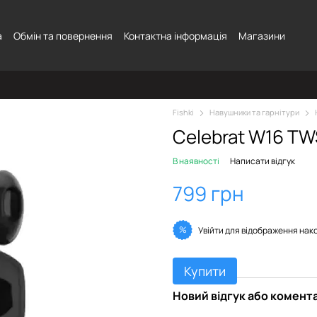
а
Обмін та повернення
Контактна інформація
Магазини
Fishki
Навушники та гарнітури
Celebrat W16 TW
В наявності
Написати відгук
799 грн
%
Увійти
для відображення нак
Купити
Новий відгук або комент