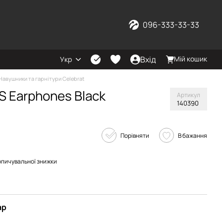
096-333-33-33
Вхід
Мій кошик
Укр
Навушники та гарнітури Celebrat
S Earphones Black
Артикул
140390
Порівняти
В бажання
опичувальної знижки
ар