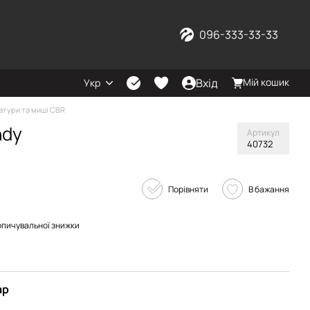
096-333-33-33
Вхід
Мій кошик
Укр
атури та миші CBR
ndy
Артикул
40732
Порівняти
В бажання
опичувальної знижки
ар