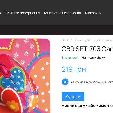
а
Обмін та повернення
Контактна інформація
Магазини
Fishki
Клавіатури та миші
Клаві
CBR SET-703 Ca
В наявності
Написати відгук
219 грн
%
Увійти
для відображення нак
Купити
Новий відгук або комент