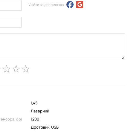
Увійти за допомогою
1,45
Лазерний
сенсора, dpi
1200
Дротовий, USB