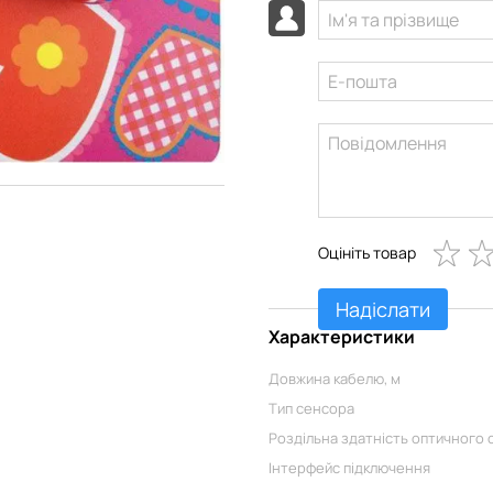
Оцініть товар
Надіслати
Характеристики
Довжина кабелю, м
Тип сенсора
Роздільна здатність оптичного 
Інтерфейс підключення