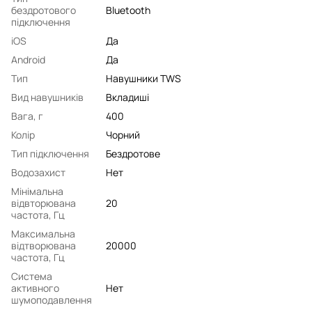
бездротового
Bluetooth
підключення
iOS
Да
Android
Да
Тип
Навушники TWS
Вид навушників
Вкладиші
Вага, г
400
Колір
Чорний
Тип підключення
Бездротове
Водозахист
Нет
Мінімальна
відвторювана
20
частота, Гц
Максимальна
відтворювана
20000
частота, Гц
Система
активного
Нет
шумоподавлення