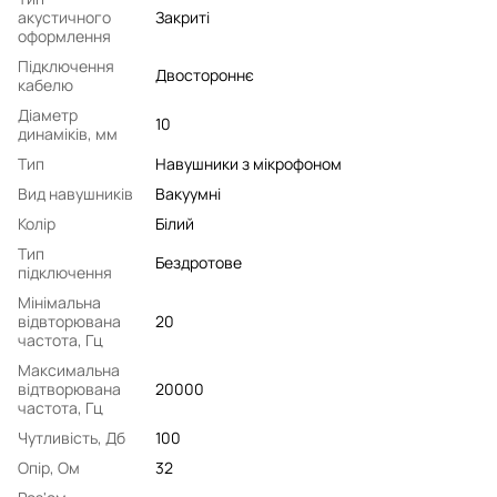
акустичного
Закриті
оформлення
Підключення
Двостороннє
кабелю
Діаметр
10
динаміків, мм
Тип
Навушники з мікрофоном
Вид навушників
Вакуумні
Колір
Білий
Тип
Бездротове
підключення
Мінімальна
відвторювана
20
частота, Гц
Максимальна
відтворювана
20000
частота, Гц
Чутливість, Дб
100
Опір, Ом
32