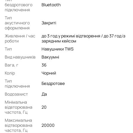
бездротового
Bluetooth
підключення
Тип
акустичного
Закриті
оформлення
Живлення / час
до 3 год у режимі відтворення / до 37 год із
роботи
зарядним кейсом
Тип
Навушники TWS
Вид навушників
Вакуумні
Вага, г
36
Колір
Чорний
Тип
Бездротове
підключення
Водозахист
Да
Мінімальна
відвторювана
20
частота, Гц
Максимальна
відтворювана
20000
частота, Гц