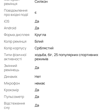
Силікон
ремінця
Повідомлення
є
про вхідні події
iOS
Да
Android
Да
Форма дисплея
Кругла
Колір ремінця
Білий
Колір корпусу
Сріблястий
Типи фізичної
ходьба, біг, 25 популярних спортивних
активності
режимів
Змінний
Да
ремінець
Динамік
Нет
Мікрофон
немає
Крокомір
Да
Пульсометр
Да
Відстеження
Да
сну