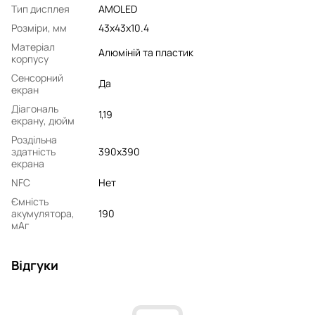
Тип дисплея
AMOLED
Розміри, мм
43x43x10.4
Матеріал
Алюміній та пластик
корпусу
Сенсорний
Да
екран
Діагональ
1,19
екрану, дюйм
Роздільна
здатність
390x390
екрана
NFC
Нет
Ємність
акумулятора,
190
мАг
Відгуки