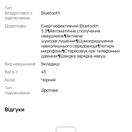
Тип
бездротового
Bluetooth
підключення
Додатково
Енергоефективний Bluetooth
5.3¶Автоматичне сполучення
навушників¶Активне
шумозаглушення¶Шумопридушення
навколишнього середовища¶Чотири
мікрофони¶Стереозвук при телефонних
дзвінках¶Швидка зарядка навуш
Вид навушників
Вкладиші
Вага, г
43
Колір
Чорний
Тип
Дротове
підключення
Відгуки