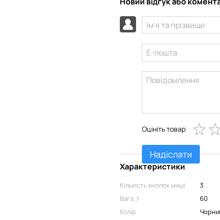
Новий відгук або комент
Оцініть товар
Надіслати
Характеристики
Кількість кнопок миші
3
Вага, г
60
Колір
Чорни