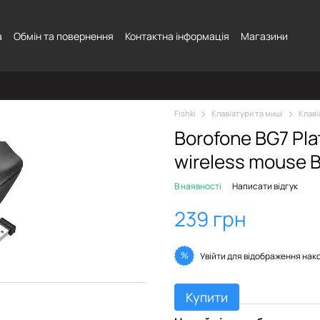
а
Обмін та повернення
Контактна інформація
Магазини
Fishki
Клавіатури та миші
Клаві
Borofone BG7 Pla
wireless mouse B
В наявності
Написати відгук
239 грн
%
Увійти
для відображення нак
Купити