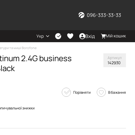
096-333-33-33
Вхід
Мій кошик
Укр
атури та миші Borofone
tinum 2.4G business
Артикул
142930
lack
Порівняти
В бажання
опичувальної знижки