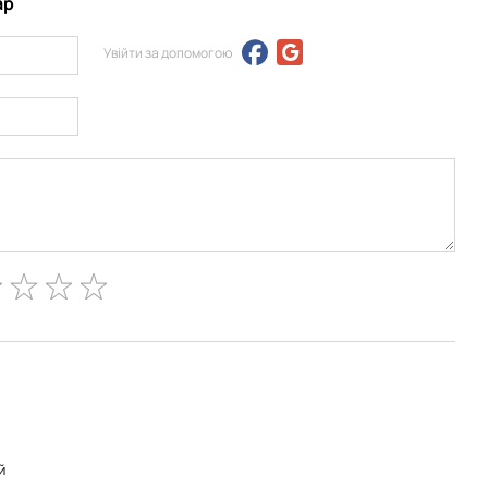
ар
Увійти за допомогою
й