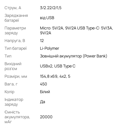
Струм, А
3/2.22/2/1,5
Заряджання
від USB
батареї
Параметри
Micro: 5V/2A, 9V/2A USB Type-C: 5V/3A,
заряду
9V/2A
Напруга, В
12
Тип батареї
Li-Polymer
Тип
Зовнішній акумулятор (Power Bank)
Вихідний
USBx2, USB Type C
роз'єм
Розміри, мм
154,8 х69, 4х2, 5
Вага, г
450
Колір
Білий
Індикатор
Да
заряду
Ємність
акумулятора,
20000
мАг