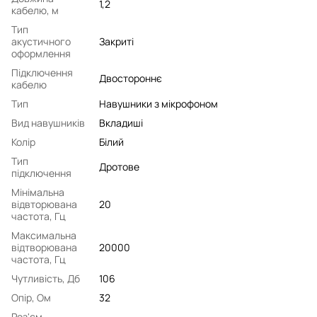
1,2
кабелю, м
Тип
акустичного
Закриті
оформлення
Підключення
Двостороннє
кабелю
Тип
Навушники з мікрофоном
Вид навушників
Вкладиші
Колір
Білий
Тип
Дротове
підключення
Мінімальна
відвторювана
20
частота, Гц
Максимальна
відтворювана
20000
частота, Гц
Чутливість, Дб
106
Опір, Ом
32
Роз'єм