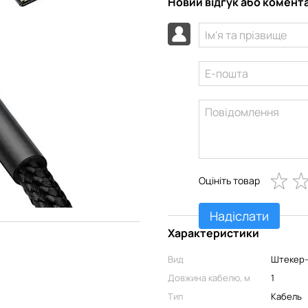
Новий відгук або комент
Оцініть товар
Надіслати
Характеристики
Вид
Штекер
Довжина кабелю, м
1
Тип
Кабель