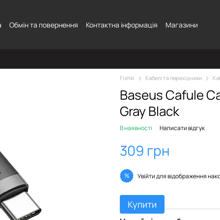
а
Обмін та повернення
Контактна інформація
Магазини
Fishki
Кабелі та перехідники
Ка
Baseus Cafule Ca
Gray Black
В наявності
Написати відгук
309 грн
%
Увійти
для відображення нак
Купити