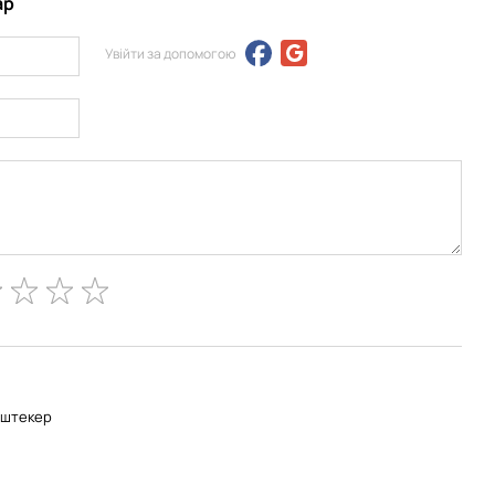
ар
Увійти за допомогою
-штекер